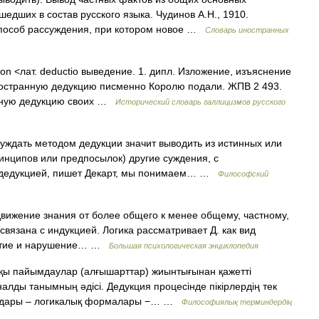
едших в состав русского языка. Чудинов А.Н., 1910.
 способ рассуждения, при котором новое …
Словарь иностранных
tion <лат. deductio выведение. 1. дипл. Изложение, изъяснение
пространную дедукцию писменно Королю подали. ЖПВ 2 493.
нную дедукцию своих …
Исторический словарь галлицизмов русского
дать методом дедукции значит выводить из истинных или
нципов или предпосылок) другие суждения, с
 дедукцией, пишет Декарт, мы понимаем… …
Философский
 движение знания от более общего к менее общему, частному,
связана с индукцией. Логика рассматривает Д. как вид
витие и нарушение… …
Большая психологическая энциклопедия
пқы пайымдаулар (алғышарттар) жиынтығынан қажетті
ды танымның әдісі. Дедукция процесінде пікірлердің тек
малдары – логикалық формалары −… …
Философиялық терминдердің