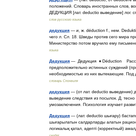
положений. Словарь иностранных слов, вош
ДЕДУКЦИЯ [лат. deductio выведение] лог.
слов русского языка
дедукция
— и, ж. déduction f., нем. Deduk
чего л. Сл. 18. Шведы против сего мира 
Министерство потом вручило ему письме
языка
Дедукция
— Дедукция ♦ Déduction Рассуж
предположительно истинных суждений (при
необходимостью из них вытекающие. Под
словарь Спонвиля
дедукция
— (от лат. deductio выведение)
выведение следствия из посылок. Д. тесно 
умозаключения. Психология изучает раз
Дедукция
— (лат. deductio шығару) баста
шығарылатын салдарларды алатын рационал
логикалық қатал, әдепті (корректный) а
сөздігі