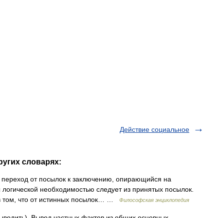
Действие социальное
ругих словарях:
) переход от посылок к заключению, опирающийся на
 с логической необходимостью следует из принятых посылок.
 в том, что от истинных посылок… …
Философская энциклопедия
 выводить). Вывод частных фактов из общих основных