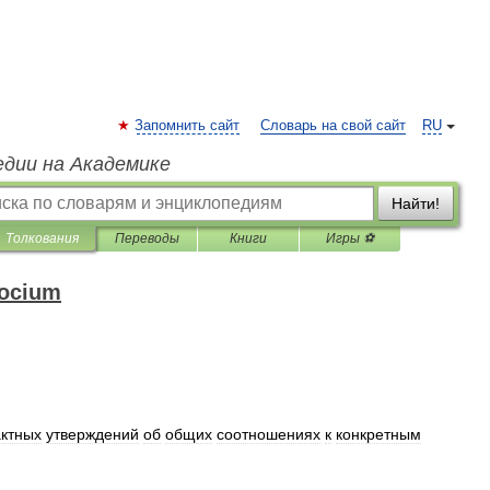
Запомнить сайт
Словарь на свой сайт
RU
едии на Академике
Найти!
Толкования
Переводы
Книги
Игры ⚽
ocium
актных
утверждений
об
общих
соотношениях
к
конкретным