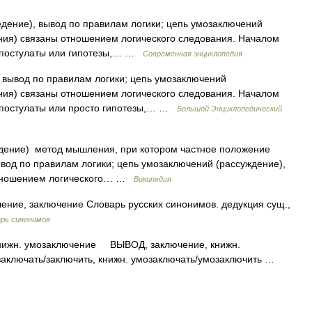
едение), вывод по правилам логики; цепь умозаключений
ания) связаны отношением логического следования. Началом
, постулаты или гипотезы,… …
Современная энциклопедия
) вывод по правилам логики; цепь умозаключений
ания) связаны отношением логического следования. Началом
 постулаты или просто гипотезы,… …
Большой Энциклопедический
едение) метод мышления, при котором частное положение
ывод по правилам логики; цепь умозаключений (рассуждение),
 отношением логического… …
Википедия
ение, заключение Словарь русских синонимов. дедукция сущ.,
рь синонимов
ижн. умозаключение ВЫВОД, заключение, книжн.
ючать/заключить, книжн. умозаключать/умозаключить …