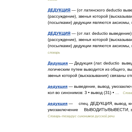
ДЕДУКЦИЯ
— (от латинского deductio выв
(рассуждение), звенья которой (высказыв
(посылками) дедукции являются аксиомы
ДЕДУКЦИЯ
— (от лат. deductio выведение
(рассуждение), звенья которой (высказыв
(посылками) дедукции являются аксиомы,
словарь
Дедукция
— Дедукция (лат. deductio выв
логическим путем выводится из общего, в
звенья которой (высказывания) связаны
дедукция
— выведение, вывод, умозаключ
кол во синонимов: 3 • вывод (31) • …
Слова
дедукция
— спец. ДЕДУКЦИЯ, вывод, кн
умозаключение ВЫВОДИТЬ/ВЫВЕСТИ, закл
Словарь-тезаурус синонимов русской речи