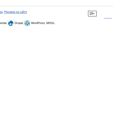
ка
,
Реклама на сайте
18+
omla,
Drupal,
WordPress, MODx.