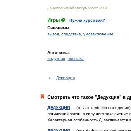
Социологический
словарь
Socium
.
2003
.
Игры ⚽
Нужна курсовая?
Синонимы
:
вывод
,
следствие
,
умозаключение
Антонимы
:
индукция
,
посылка
Девиация
Смотреть что такое "Дедукция" в д
ДЕДУКЦИЯ
— (от лат. deductio выведение
логический закон, в силу чего заключение
Характерная особенность Д. заключается
ДЕДУКЦИЯ
— (лат. deductio, от deducere