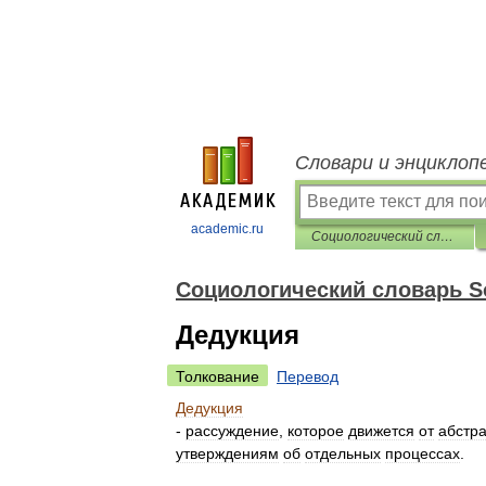
Словари и энциклоп
academic.ru
Социологический словарь Socium
Социологический словарь S
Дедукция
Толкование
Перевод
Дедукция
-
рассуждение
,
которое
движется
от
абстр
утверждениям
об
отдельных
процессах
.