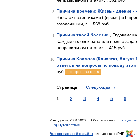
неправильном питании… 361 руб
Причина времени: Жизнь - дление -
8
Что стоит за значками t (время) и l (
загадочными, в… 568 руб
Причина твоей болезни
, Евдокименк
9
Каждый человек рано или поздно задае
неправильном питании… 415 руб
Причина Космоса (Конспект, Август 
10
ответов на вопросы по поводу этой
руб
электронная книга
Страницы
Следующая
→
1
2
3
4
5
6
© Академик, 2000-2026
Обратная связь:
Техподдерж
👣 Путешествия
Экспорт словарей на сайты
, сделанные на PHP,
Jo