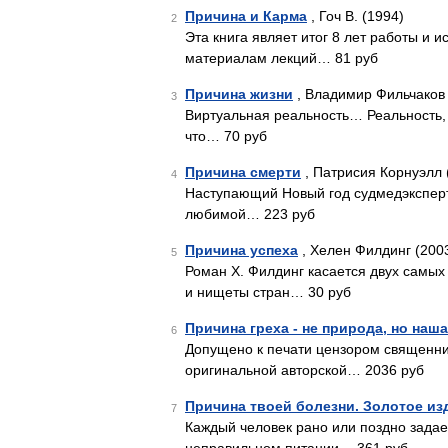
Причина и Карма
, Гоч В. (1994)
2
Эта книга являет итог 8 лет работы и 
материалам лекций… 81 руб
Причина жизни
, Владимир Фильчаков 
3
Виртуальная реальность… Реальность, в
что… 70 руб
Причина смерти
, Патрисия Корнуэлл 
4
Наступающий Новый год судмедэксперт
любимой… 223 руб
Причина успеха
, Хелен Филдинг (200
5
Роман X. Филдинг касается двух самых
и нищеты стран… 30 руб
Причина греха - не природа, но наш
6
Допущено к печати цензором священн
оригинальной авторской… 2036 руб
Причина твоей болезни. Золотое из
7
Каждый человек рано или поздно задае