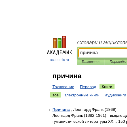
Словари и энциклоп
academic.ru
Толкования
Переводы
причина
Толкование
Перевод
Книги
все
электронные книги
аудиокниги
Причина
, Леонгард Франк (1969)
1
Леонгард Франк (1882-1961) - выдающ
гуманистической литературы XX… 150 