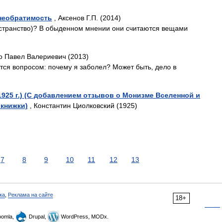
 необратимость
, Аксенов Г.П. (2014)
пространство)? В обыденном мнении они считаются вещами
о Павел Валериевич (2013)
тся вопросом: почему я заболел? Может быть, дело в
1925 г.) (С добавлением отзывов о Монизме Вселенной и
 книжки)
, Константин Циолковский (1925)
7
8
9
10
11
12
13
ка
,
Реклама на сайте
18+
omla,
Drupal,
WordPress, MODx.